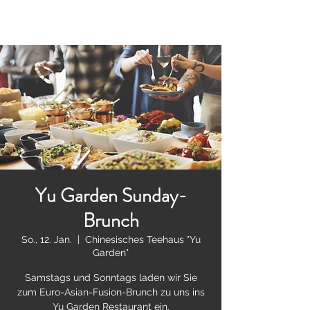
Yu Garden Sunday-
Brunch
So., 12. Jan.
  |  
Chinesisches Teehaus "Yu
Garden"
Samstags und Sonntags laden wir Sie
zum Euro-Asian-Fusion-Brunch zu uns ins
Yu Garden Restaurant ein.